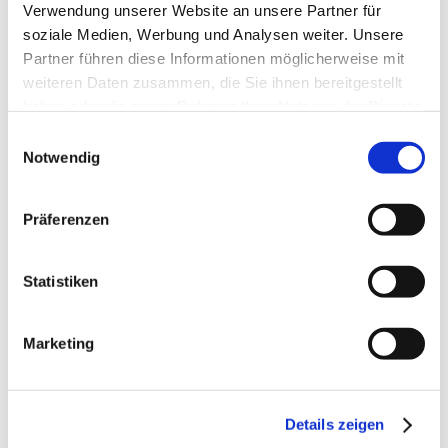
Verwendung unserer Website an unsere Partner für
Weiterbildungen
soziale Medien, Werbung und Analysen weiter. Unsere
Partner führen diese Informationen möglicherweise mit
Deep Democracy, Partizipative (Neue)
weiteren Daten zusammen, die Sie ihnen bereitgestellt
Autorität & Führung im Sozialen
haben oder die sie im Rahmen Ihrer Nutzung der Dienste
Bereich
gesammelt haben.
Einwilligungsauswahl
Notwendig
Präferenzen
Statistiken
Marketing
Details zeigen